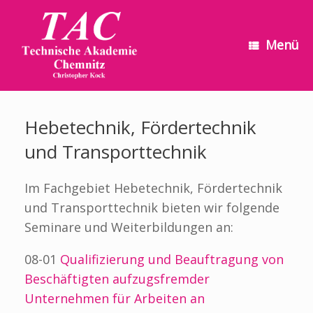
Zum
Inhalt
springen
Menü
Hebetechnik, Fördertechnik
und Transporttechnik
Im Fachgebiet Hebetechnik, Fördertechnik
und Transporttechnik bieten wir folgende
Seminare und Weiterbildungen an:
08-01
Qualifizierung und Beauftragung von
Beschäftigten aufzugsfremder
Unternehmen für Arbeiten an