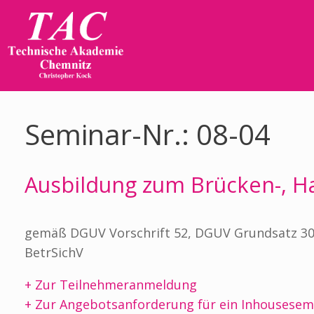
Zum
Inhalt
springen
Seminar-Nr.: 08-04
Ausbildung zum Brücken-, Ha
gemäß DGUV Vorschrift 52, DGUV Grundsatz 309-
BetrSichV
+ Zur Teilnehmeranmeldung
+ Zur Angebotsanforderung für ein Inhousesem