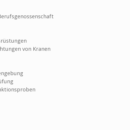
 Berufsgenossenschaft
usrüstungen
chtungen von Kranen
hengebung
üfung
unktionsproben