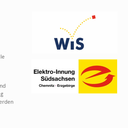
le
und
ng
werden