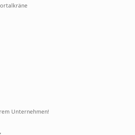
Portalkrän
e
Ihrem Unternehmen!
z