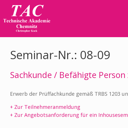
Zum
Inhalt
springen
Seminar-Nr.: 08-09
Sachkunde / Befähigte Person 
Erwerb der Prüffachkunde gemäß TRBS 1203 un
+ Zur Teilnehmeranmeldung
+ Zur Angebotsanforderung für ein Inhousesem