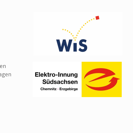
gen
lagen