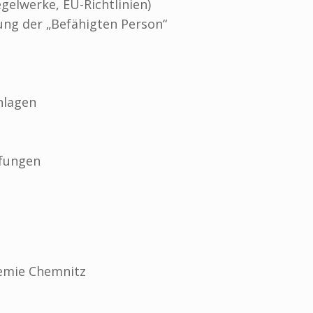
gelwerke, EU-Richtlinien)
ung der „Befähigten Person“
nlagen
üfungen
emie Chemnitz