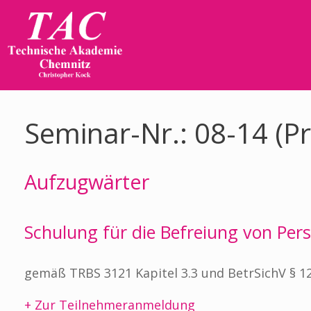
Zum
Inhalt
springen
Seminar-Nr.: 08-14 (P
Aufzugwärter
Schulung für die Befreiung von Per
gemäß TRBS 3121 Kapitel 3.3 und BetrSichV § 12 
+ Zur Teilnehmeranmeldung