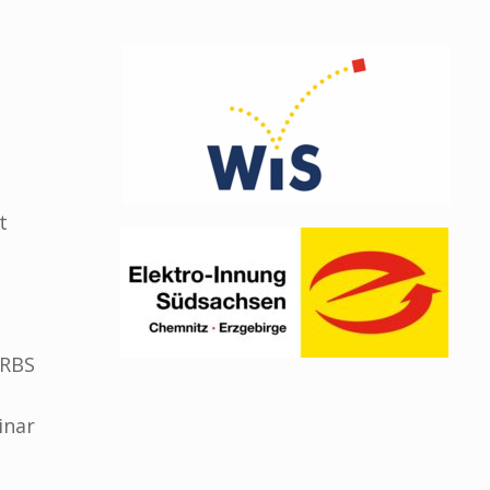
t
TRBS
inar