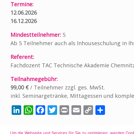
Termine:
12.06.2026
16.12.2026
Mindestteilnehmer:
5
Ab 5 Teilnehmer auch als Inhouseschulung in 
Referent:
Fachdozent TAC Technische Akademie Chemnit
Teilnahmegebühr:
99,00 €
/ Teilnehmer zzgl. ges. MwSt.
inkl. Seminargetränke, Mittagessen und kompl
Li
W
F
T
Pr
E
C
T
n
h
ac
w
in
m
o
ei
k
at
e
itt
t
ai
p
le
Um die Webseite und Services für Sie zu optimieren, werden Coo