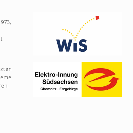
1973,
t
tzten
steme
ren.