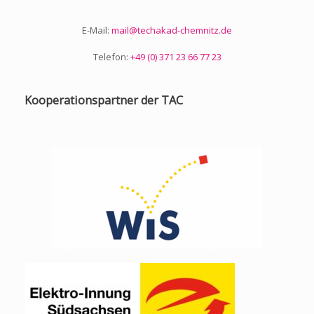
p
k
k
E-Mail:
mail@techakad-chemnitz.de
Telefon:
+49 (0) 371 23 66 77 23
Kooperationspartner der TAC