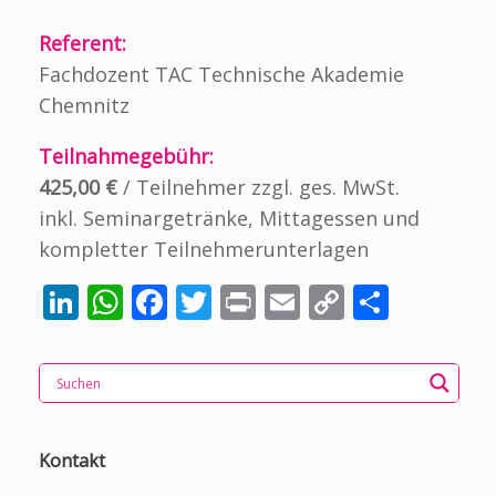
Referent:
Fachdozent TAC Technische Akademie
Chemnitz
Teilnahmegebühr:
425,00 €
/ Teilnehmer zzgl. ges. MwSt.
inkl. Seminargetränke, Mittagessen und
kompletter Teilnehmerunterlagen
Li
W
F
T
Pr
E
C
T
n
h
ac
w
in
m
o
ei
k
at
e
itt
t
ai
p
le
e
s
b
er
l
y
n
dI
A
o
Li
Kontakt
n
p
o
n