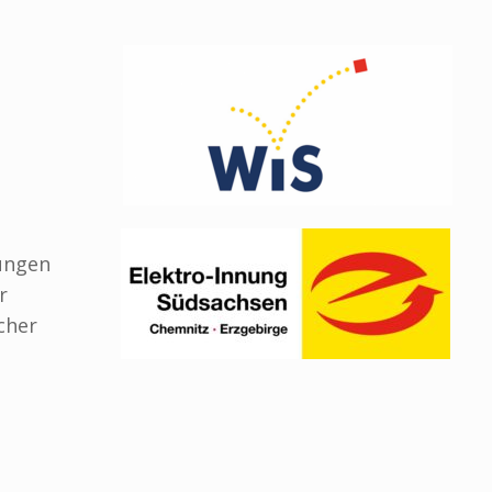
lungen
r
cher