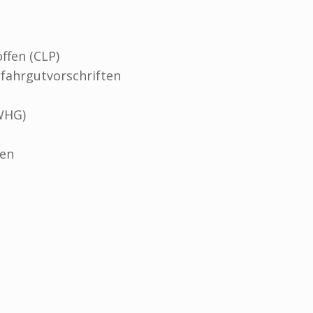
ffen (CLP)
efahrgutvorschriften
WHG)
ren