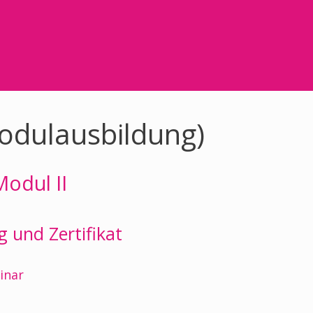
odulausbildung)
Modul II
und Zertifikat
inar