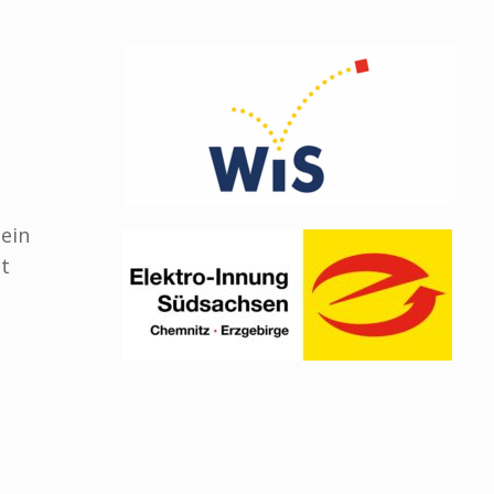
 ein
ßt