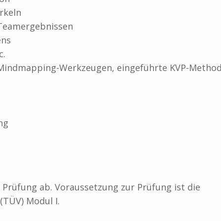
rkeln
 Teamergebnissen
ens
c.
n Mindmapping-Werkzeugen, eingeführte KVP-Method
ng
n Prüfung ab. Voraussetzung zur Prüfung ist die
(TÜV) Modul I.