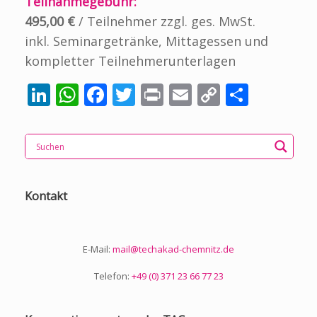
Teilnahmegebühr:
495,00 €
/ Teilnehmer zzgl. ges. MwSt.
inkl. Seminargetränke, Mittagessen und
kompletter Teilnehmerunterlagen
Li
W
F
T
Pr
E
C
T
n
h
ac
w
in
m
o
ei
k
at
e
itt
t
ai
p
le
e
s
b
er
l
y
n
dI
A
o
Li
Kontakt
n
p
o
n
p
k
k
E-Mail:
mail@techakad-chemnitz.de
Telefon:
+49 (0) 371 23 66 77 23