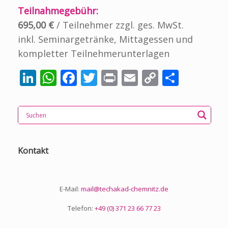
Teilnahmegebühr:
695,00 €
/ Teilnehmer zzgl. ges. MwSt.
inkl. Seminargetränke, Mittagessen und
kompletter Teilnehmerunterlagen
Li
W
F
T
Pr
E
C
T
n
h
ac
w
in
m
o
ei
k
at
e
itt
t
ai
p
le
e
s
b
er
l
y
n
dI
A
o
Li
Kontakt
n
p
o
n
p
k
k
E-Mail:
mail@techakad-chemnitz.de
Telefon:
+49 (0) 371 23 66 77 23