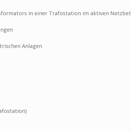
nsformators in einer Trafostation im aktiven Netzbet
ungen
ktrischen Anlagen
afostation)