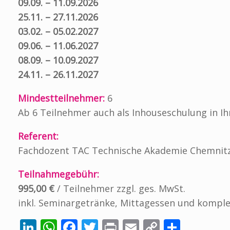
09.09. – 11.09.2026
25.11. – 27.11.2026
03.02. – 05.02.2027
09.06. – 11.06.2027
08.09. – 10.09.2027
24.11. – 26.11.2027
Mindestteilnehmer:
6
Ab 6 Teilnehmer auch als Inhouseschulung in 
Referent:
Fachdozent TAC Technische Akademie Chemnit
Teilnahmegebühr:
9
95,00 €
/ Teilnehmer zzgl. ges. MwSt.
inkl. Seminargetränke, Mittagessen und kompl
Li
W
F
T
Pr
E
C
T