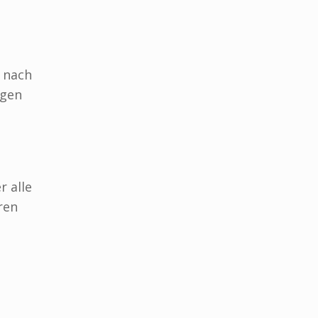
t nach
agen
 alle
ren