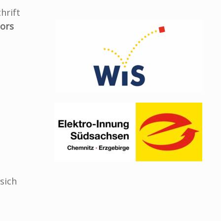
hrift
tors
sich