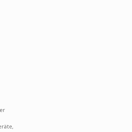
er
eräte,