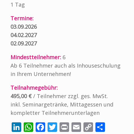
1 Tag
Termine:
03.09.2026
04.02.2027
02.09.2027
Mindestteilnehmer:
6
Ab 6 Teilnehmer auch als Inhouseschulung
in Ihrem Unternehmen!
Teilnahmegebühr:
495,00 €
/ Teilnehmer zzgl. ges. MwSt.
inkl. Seminargetränke, Mittagessen und
kompletter Teilnehmerunterlagen
Li
W
F
T
Pr
E
C
T