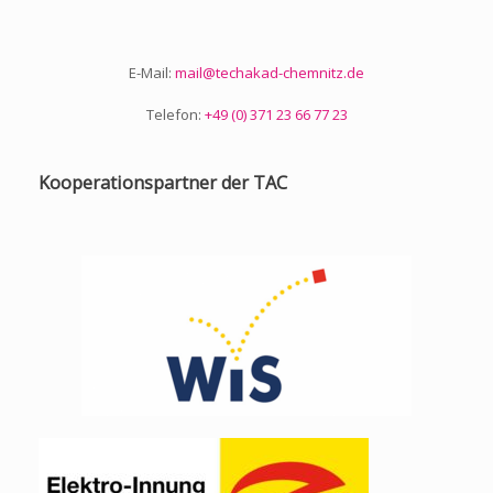
n
p
o
n
p
k
k
E-Mail:
mail@techakad-chemnitz.de
Telefon:
+49 (0) 371 23 66 77 23
Kooperationspartner der TAC