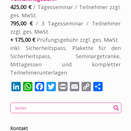
425,00 €
/ Tagesseminar / Teilnehmer zzgl.
ges. MwSt.
795,00 €
/ 3 Tagesseminar / Teilnehmer
zzgl. ges. MwSt.
+ 175,00 €
Prüfungsgebühr zzgl. ges. MwSt.
inkl. Sicherheitspass, Plakette für den
Sicherheitspass, Seminargetränke,
Mittagessen und kompletter
Teilnehmerunterlagen
Li
W
F
T
Pr
E
C
T
n
h
ac
w
in
m
o
ei
k
at
e
itt
t
ai
p
le
e
s
b
er
l
y
n
dI
A
o
Li
Kontakt