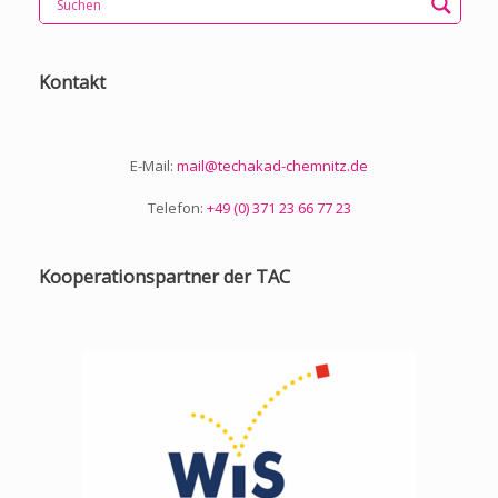
e
s
b
er
l
y
n
dI
A
o
Li
Kontakt
n
p
o
n
p
k
k
E-Mail:
mail@techakad-chemnitz.de
Telefon:
+49 (0) 371 23 66 77 23
Kooperationspartner der TAC