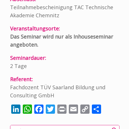
Teilnahmebescheinigung TAC Technische
Akademie Chemnitz
Veranstaltungsorte:
Das Seminar wird nur als Inhouseseminar
angeboten.
Seminardauer:
2 Tage
Referent:
Fachdozent TÜV Saarland Bildung und
Consulting GmbH
Li
W
F
T
Pr
E
C
T
n
h
ac
w
in
m
o
ei
k
at
e
itt
t
ai
p
le